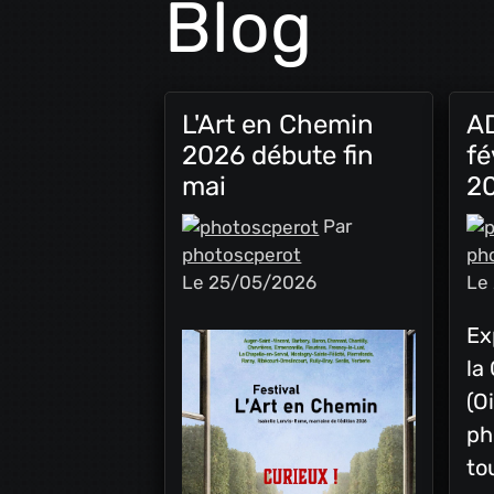
Blog
L'Art en Chemin
A
2026 débute fin
fé
mai
2
Par
photoscperot
ph
Le 25/05/2026
Le
Ex
la
(O
ph
to