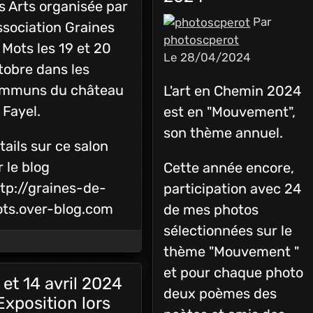
s Arts organisée par
Par
association Graines
photoscperot
 Mots les 19 et 20
Le 28/04/2024
tobre dans les
mmuns du château
L'art en Chemin 2024
 Fayel.
est en "Mouvement",
son thème annuel.
tails sur ce salon
r le blog
Cette année encore,
tp://graines-de-
participation avec 24
ts.over-blog.com
de mes photos
sélectionnées sur le
thème "Mouvement "
et pour chaque photo
 et 14 avril 2024
deux poèmes des
Exposition lors