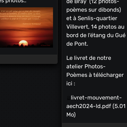
s photos..
de Bray (12 photos-
poèmes sur dibonds)
et à Senlis-quartier
Villevert, 14 photos au
bord de l'étang du Gué
de Pont.
Le livret de notre
atelier Photos-
Poèmes à télécharger
ici :
livret-mouvement-
aech2024-ld.pdf
(5.01
Mo)