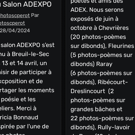
poètes et amis des
u Salon ADEXPO
ADEX. Nous serons
Par
exposés de juin à
otoscperot
octobre à Chevrières
 28/04/2024
(20 photos-poèmes
 salon ADEXPO s'est
sur dibonds), Fleurines
nu à Breuil-le-Sec
(5 photos-poèmes sur
s 13 et 14 avril, un
dibonds) Raray
aisir de participer à
(6 photos-poèmes sur
excposition et de
dibonds), Ribécourt-
rtager les moments
Dreslincourt (2
 poésie et les
photos-poèmes sur
eliers. Merci à
grandes bâches et
ricia Bonnaud
22 photos-poèmes sur
spirée par l'une de
dibonds), Rully-lavoir