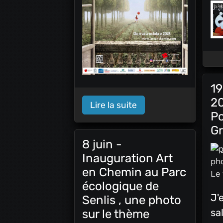
1
20
Lire la suite
Po
Gr
8 juin -
Inauguration Art
ph
en Chemin au Parc
Le
écologique de
J'
Senlis , une photo
sa
sur le thème