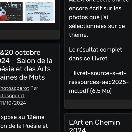
encore écrit sur les
photos que j'ai
sélectionnées sur ce
thème.
Le résultat complet
9&20 octobre
dans ce Livret
24 - Salon de la
ésie et des Arts
livret-source-s-et-
aines de Mots
ressources-aec2025-
Par
md.pdf
(6.5 Mo)
otoscperot
 11/10/2024
expose au 12ème
L'Art en Chemin
lon de la Poésie et
2024