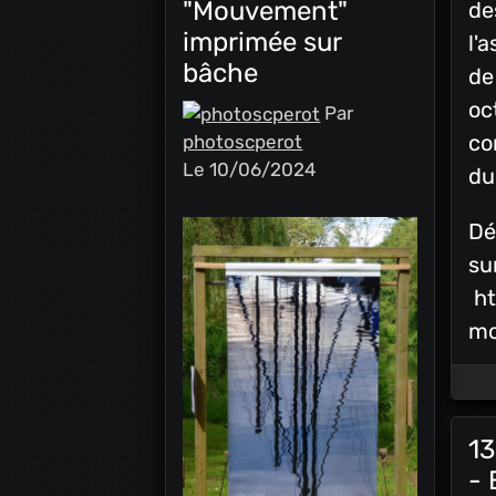
"Mouvement"
de
imprimée sur
l'
bâche
de
oc
Par
co
photoscperot
Le 10/06/2024
du
Dé
su
ht
mo
13
- 