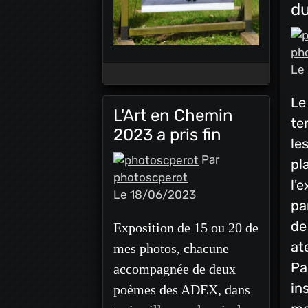
d
ph
Le
Le
L'Art en Chemin
te
2023 a pris fin
le
Par
pl
photoscperot
l'
Le 18/06/2023
pa
de
Exposition de 15 ou 20 de
at
mes photos, chacune
Pa
accompagnée de deux
in
poèmes des ADEX, dans