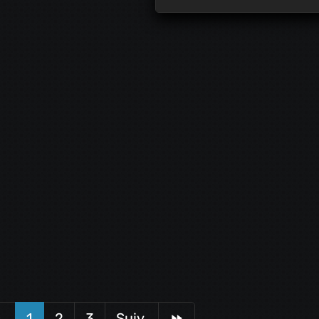
.
1
2
3
Suiv.