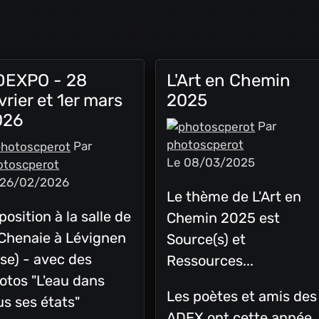
DEXPO - 28
L'Art en Chemin
vrier et 1er mars
2025
026
Par
photoscperot
Par
Le 08/03/2025
otoscperot
 26/02/2026
Le thème de L'Art en
position à la salle de
Chemin 2025 est
 Chenaie à Lévignen
Source(s) et
ise) - avec des
Ressources...
otos "L'eau dans
Les poètes et amis des
us ses états"
ADEX ont cette année